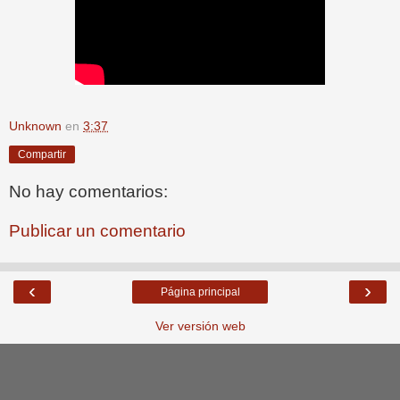
Unknown
en
3:37
Compartir
No hay comentarios:
Publicar un comentario
‹
›
Página principal
Ver versión web