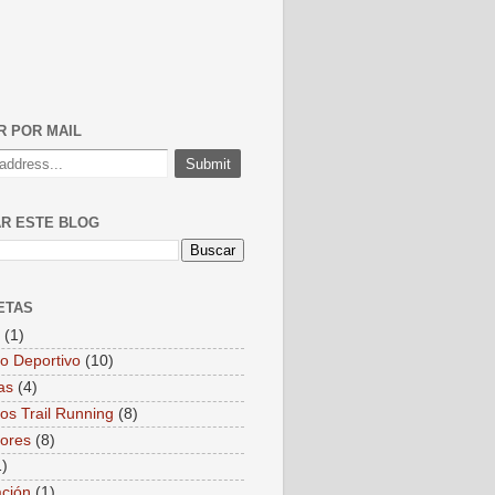
R POR MAIL
R ESTE BLOG
ETAS
(1)
o Deportivo
(10)
as
(4)
os Trail Running
(8)
ores
(8)
1)
ación
(1)