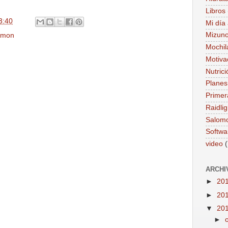
Libros
3:40
Mi día 
Mizun
omon
Mochil
Motiva
Nutrici
Planes
Primer
Raidlig
Salom
Softwa
video
(
ARCHI
►
20
►
20
▼
20
►