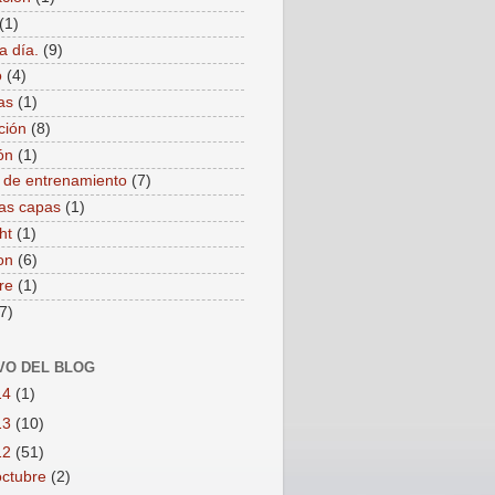
(1)
a día.
(9)
o
(4)
as
(1)
ción
(8)
ón
(1)
 de entrenamiento
(7)
as capas
(1)
ht
(1)
on
(6)
re
(1)
7)
VO DEL BLOG
14
(1)
13
(10)
12
(51)
octubre
(2)