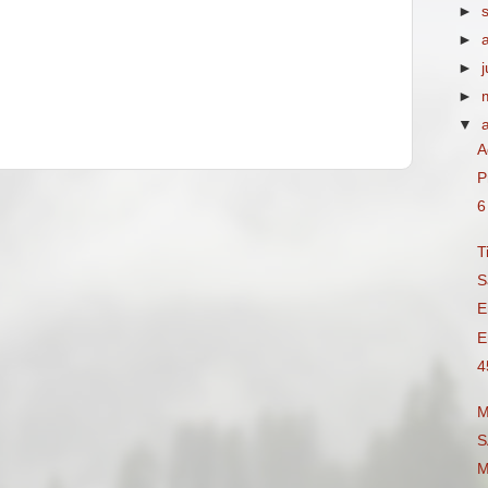
►
►
►
►
▼
A
P
6
T
S
E
E
4
M
S
M