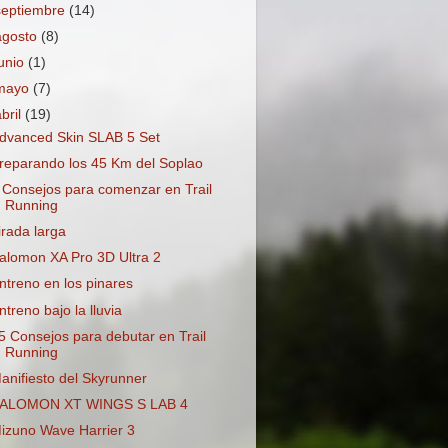
septiembre
(14)
agosto
(8)
junio
(1)
mayo
(7)
abril
(19)
dvanced Skin SLAB 5 Set
reparando los 45 Km del Soplao
 Consejos para comenzar en Trail
Running
irada larga
alomon XA Pro 3D Ultra 2
ntreno en los pinares
ntreno bajo la lluvia
5 Consejos para debutar en Trail
Running
anifiesto del Skyrunner
ALOMON XT WINGS S LAB 4
izuno Wave Harrier 3