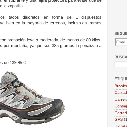
jar el sobrante y una rejilla protectora para evitar que se
la zapatilla.
os tacos discretos en forma de L dispuestos
lve bien en la mayoría de terrenos, incluso en tramos
SEGUI
 con pronación leve o moderada, de menos de 80 kilos,
os por montaña, ya que sus 385 gramos la penalizan a
BUSCA
es de 139,95 €
ETIQU
Brooks
Calzad
Carrer
Consej
Corred
GPS
(
Hidrat